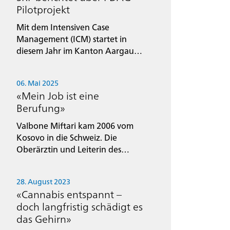
Pilotprojekt
Mit dem Intensiven Case
Management (ICM) startet in
diesem Jahr im Kanton Aargau
ein wichtiges Pilotprojekt, das
Menschen mit schweren
06. Mai 2025
Suchterkrankungen und
«Mein Job ist eine
komplexen sozialen Problemen
Berufung»
auch nach einem Klinikaufenthalt
gezielt unterstützt.
Valbone Miftari kam 2006 vom
Kosovo in die Schweiz. Die
Oberärztin und Leiterin des
Ambulatoriums für
Substitutionsbehandlung der
28. August 2023
PDAG spricht im Interview mit
«Cannabis entspannt –
dem PDAG-Mitarbeitenden-
doch langfristig schädigt es
Magazin «Perspektiven» über die
das Gehirn»
Unterschiede zwischen der