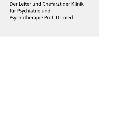
Psychiatrie in beiden Ländern
Der Leiter und Chefarzt der Klinik
und wie man kulturelle
für Psychiatrie und
Missverständnisse vermeiden
Psychotherapie Prof. Dr. med.
kann.
Marc Walter leitet die Studie zum
regulierten Cannabisverkauf in
Apotheken im Kanton Basel-
Stadt. In der Neuen Zürcher
Zeitung (NZZ) gibt er Auskunft
über die Folgen von chronischem
Konsum und sagt, warum er die
Abgabe in Apotheken begrüsst.