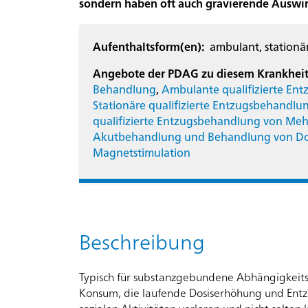
sondern haben oft auch gravierende Auswir
Alle
Aufenthaltsform(en):
ambulant, stationä
Angebote
Angebote der PDAG zu diesem Krankheit
Behandlung
,
Ambulante qualifizierte E
Stationäre qualifizierte Entzugsbehand
Angebote
qualifizierte Entzugsbehandlung von Me
für
Akutbehandlung und Behandlung von D
Kinder
Magnetstimulation
und
Jugendliche
Angebote
Beschreibung
für
Erwachsene
18
Typisch für substanzgebundene Abhängigkeits
–
Konsum, die laufende Dosiserhöhung und Entz
64