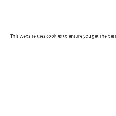
Footer
This website uses cookies to ensure you get the bes
Psychiatrische Dienste Aargau AG
Königsfelderstrasse 1 | 5210 Windisch
T 056 462 21 11 |
info@
pdag.ch
|
www.pdag.