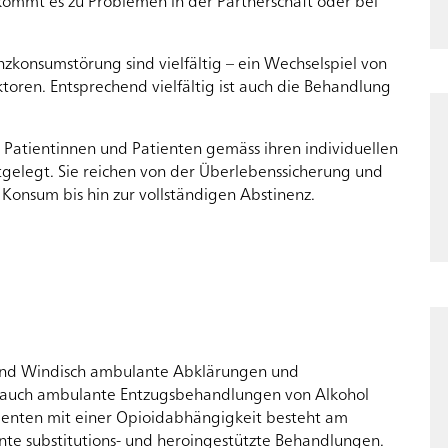
n kommt es zu Problemen in der Partnerschaft oder bei
nzkonsumstörung sind vielfältig – ein Wechselspiel von
ktoren. Entsprechend vielfältig ist auch die Behandlung
Patientinnen und Patienten gemäss ihren individuellen
gelegt. Sie reichen von der Überlebenssicherung und
Konsum bis hin zur vollständigen Abstinenz.
Patientinnen, Patienten und Angehörige
Krankheitsbilder
ion
und Windisch ambulante Abklärungen und
 auch ambulante Entzugsbehandlungen von Alkohol
enten mit einer Opioidabhängigkeit besteht am
nte substitutions- und heroingestützte Behandlungen.