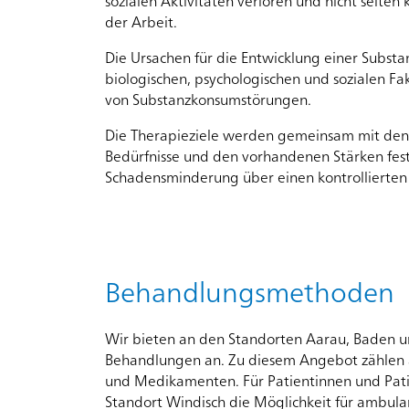
sozialen Aktivitäten verloren und nicht selte
der Arbeit.
Die Ursachen für die Entwicklung einer Substa
Angebote
biologischen, psychologischen und sozialen Fa
für
von Substanzkonsumstörungen.
Erwachsene
65+
Die Therapieziele werden gemeinsam mit den 
Bedürfnisse und den vorhandenen Stärken fest
Schadensminderung über einen kontrollierten 
Startseite
Für 
Rootline Navigat
Angebote
für
Angehörige
Behandlungsmethoden
Krankheitsbilder
Wir bieten an den Standorten Aarau, Baden 
Behandlungen an. Zu diesem Angebot zählen
und Medikamenten. Für Patientinnen und Pati
Aufenthalt
Standort Windisch die Möglichkeit für ambula