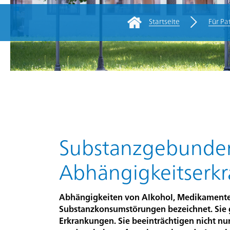
Startseite
Für Pa
Rootline Navigatio
Für
Zuweisende/Fachpersonen
Kliniken
Über
die
Hauptinhalt
Substanzgebunde
PDAG
Abhängigkeitserk
Stellen
Abhängigkeiten von Alkohol, Medikamenten
und
Substanzkonsumstörungen bezeichnet. Sie 
Karriere
Erkrankungen. Sie beeinträchtigen nicht nu