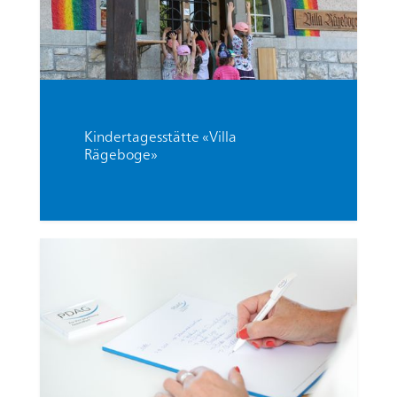
Startseite
Rootline Navigation
Kindertagesstätte «Villa
Rägeboge»