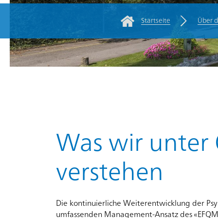
Startseite
Über 
Rootline Navigatio
Für
Zuweisende/Fachpersonen
Kliniken
Über
die
Was wir unter 
PDAG
verstehen
Stellen
und
Die kontinuierliche Weiterentwicklung der Ps
Karriere
umfassenden Management-Ansatz des «EFQM-Mo