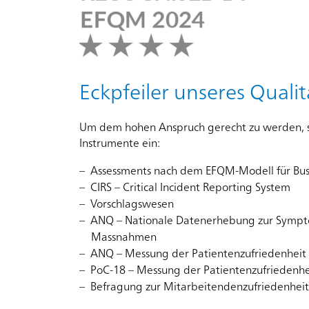
150-
Jahr-
Jubiläum
Eckpfeiler unseres Qual
Um dem hohen Anspruch gerecht zu werden, s
Veranstaltungen
Instrumente ein:
für
alle
Assessments nach dem EFQM-Modell für Busi
Interessierten
CIRS – Critical Incident Reporting System
Vorschlagswesen
ANQ – Nationale Datenerhebung zur Sympt
Massnahmen
Standorte
ANQ – Messung der Patientenzufriedenheit
PoC-18 – Messung der Patientenzufriedenhe
Befragung zur Mitarbeitendenzufriedenheit
Arealentwicklung