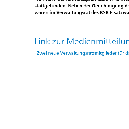
Startseite
Übe
Rootline Navigat
stattgefunden. Neben der Genehmigung de
waren im Verwaltungsrat des KSB Ersatzwa
Organisation
Unternehmensportrait
Link zur Medienmitteil
«Zwei neue Verwaltungsratsmitglieder für d
Evaluation,
Lehre
und
Forschung
Qualitätsmanagement
Aktuelles