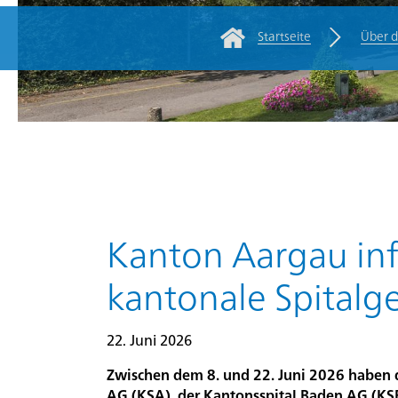
Startseite
Über 
Rootline Navigatio
Für
Zuweisende/Fachpersonen
Kliniken
Über
die
Hauptinhalt
Kanton Aargau inf
PDAG
kantonale Spitalge
Stellen
22. Juni 2026
und
Karriere
Zwischen dem 8. und 22. Juni 2026 haben
AG (KSA), der Kantonsspital Baden AG (KS