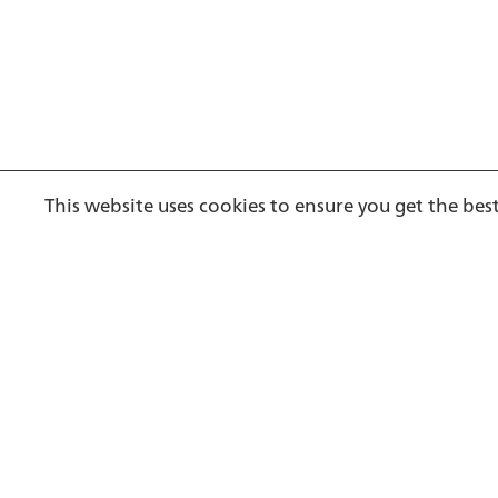
Kontakt
Footer
This website uses cookies to ensure you get the bes
Psychiatrische Dienste Aargau AG
Königsfelderstrasse 1 | 5210 Windisch