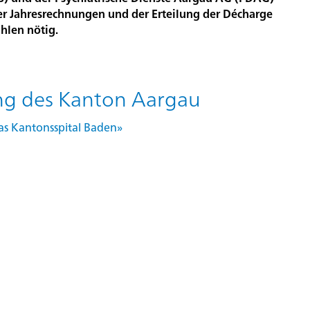
r die PDAG
Aktuelles
ion
r Jahresrechnungen und der Erteilung der Décharge
hlen nötig.
ung des Kanton Aargau
as Kantonsspital Baden»