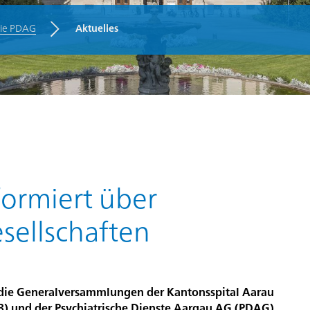
die PDAG
Aktuelles
n
ormiert über
sellschaften
 die Generalversammlungen der Kantonsspital Aarau
B) und der Psychiatrische Dienste Aargau AG (PDAG)