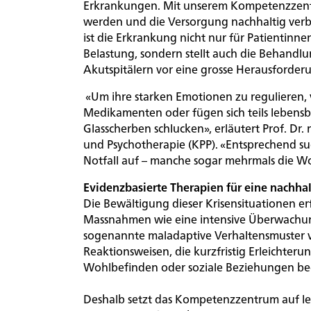
Erkrankungen. Mit unserem Kompetenzzent
werden und die Versorgung nachhaltig verbe
ist die Erkrankung nicht nur für Patientinn
150-
Belastung, sondern stellt auch die Behand
Jahr-
Akutspitälern vor eine grosse Herausforder
Jubiläum
«Um ihre starken Emotionen zu regulieren, v
Medikamenten oder fügen sich teils lebensb
Glasscherben schlucken», erläutert Prof. Dr. m
Veranstaltungen
und Psychotherapie (KPP). «Entsprechend s
für
Notfall auf – manche sogar mehrmals die W
alle
Startseite
Übe
Interessierten
Evidenzbasierte Therapien für eine nachha
Rootline Navigat
Die Bewältigung dieser Krisensituationen erf
Massnahmen wie eine intensive Überwachun
sogenannte maladaptive Verhaltensmuster 
Standorte
Reaktionsweisen, die kurzfristig Erleichteru
Wohlbefinden oder soziale Beziehungen be
Arealentwicklung
Deshalb setzt das Kompetenzzentrum auf lei