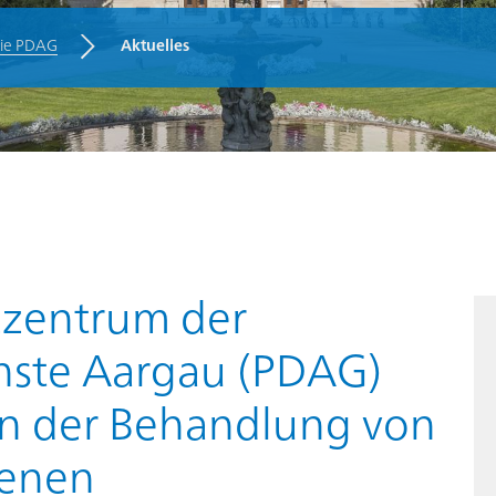
die PDAG
Aktuelles
n
zentrum der
enste Aargau (PDAG)
 in der Behandlung von
fenen