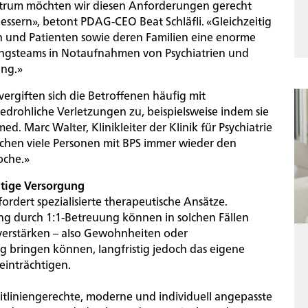
rum möchten wir diesen Anforderungen gerecht
ssern», betont PDAG-CEO Beat Schläfli. «Gleichzeitig
en und Patienten sowie deren Familien eine enorme
lungsteams in Notaufnahmen von Psychiatrien und
ung.»
ergiften sich die Betroffenen häufig mit
edrohliche Verletzungen zu, beispielsweise indem sie
ed. Marc Walter, Klinikleiter der Klinik für Psychiatrie
uchen viele Personen mit BPS immer wieder den
oche.»
r die PDAG
Aktuelles
ltige Versorgung
ion
ordert spezialisierte therapeutische Ansätze.
g durch 1:1-Betreuung können in solchen Fällen
verstärken – also Gewohnheiten oder
ng bringen können, langfristig jedoch das eigene
einträchtigen.
tliniengerechte, moderne und individuell angepasste