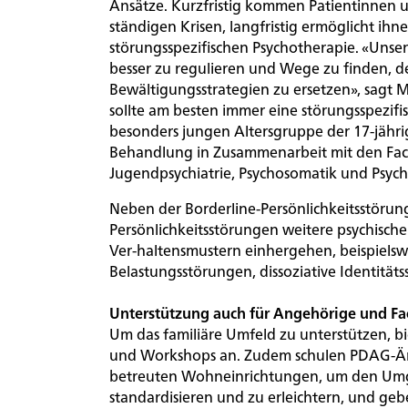
Ansätze. Kurzfristig kommen Patientinnen u
ständigen Krisen, langfristig ermöglicht ih
störungsspezifischen Psychotherapie. «Unser 
Kontakt
besser zu regulieren und Wege zu finden, de
Bewältigungsstrategien zu ersetzen», sagt 
sollte am besten immer eine störungsspezifi
besonders jungen Altersgruppe der 17-jähri
Behandlung in Zusammenarbeit mit den Fach
Jugendpsychiatrie, Psychosomatik und Psych
Neben der Borderline-Persönlichkeitsstöru
Persönlichkeitsstörungen weitere psychische
Ver-haltensmustern einhergehen, beispiels
Belastungsstörungen, dissoziative Identitä
Unterstützung auch für Angehörige und F
Um das familiäre Umfeld zu unterstützen, 
und Workshops an. Zudem schulen PDAG-Ärz
betreuten Wohneinrichtungen, um den Umga
standardisieren und zu erleichtern, und g