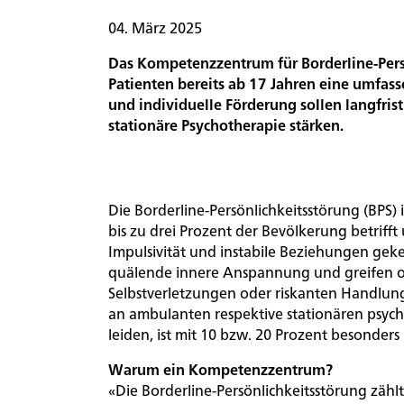
04. März 2025
Organisation
Das Kompetenzzentrum für Borderline-Pers
Patienten bereits ab 17 Jahren eine umfa
und individuelle Förderung sollen langfris
Unternehmensportrait
stationäre Psychotherapie stärken.
Evaluation,
Die Borderline-Persönlichkeitsstörung (BPS) 
Lehre
bis zu drei Prozent der Bevölkerung betrif
und
Impulsivität und instabile Beziehungen gek
Forschung
quälende innere Anspannung und greifen of
Selbstverletzungen oder riskanten Handlunge
an ambulanten respektive stationären psychi
Qualitätsmanagement
leiden, ist mit 10 bzw. 20 Prozent besonders
Warum ein Kompetenzzentrum?
«Die Borderline-Persönlichkeitsstörung zäh
Aktuelles