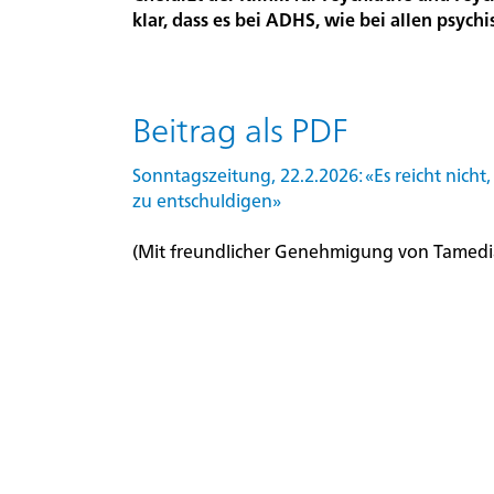
klar, dass es bei ADHS, wie bei allen psych
Organisation
Beitrag als PDF
Unternehmensportrait
Sonntagszeitung, 22.2.2026: «Es reicht nicht
zu entschuldigen»
Evaluation,
(Mit freundlicher Genehmigung von Tamedi
Lehre
und
Forschung
Qualitätsmanagement
Aktuelles