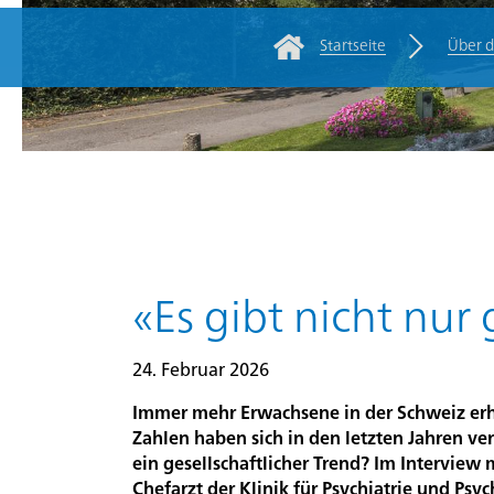
Startseite
Über 
Rootline Navigatio
Für
Zuweisende/Fachpersonen
Kliniken
Über
die
Hauptinhalt
«Es gibt nicht nu
PDAG
24. Februar 2026
Stellen
Immer mehr Erwachsene in der Schweiz erh
und
Zahlen haben sich in den letzten Jahren ver
Karriere
ein gesellschaftlicher Trend? Im Interview 
Chefarzt der Klinik für Psychiatrie und Psy