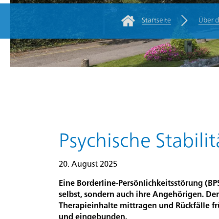
Startseite
Über 
Rootline Navigatio
Für
Zuweisende/Fachpersonen
Kliniken
Über
die
Hauptinhalt
Psychische Stabilit
PDAG
20. August 2025
Stellen
Eine Borderline-Persönlichkeitsstörung (BPS
und
selbst, sondern auch ihre Angehörigen. Dere
Karriere
Therapieinhalte mittragen und Rückfälle fr
und eingebunden.