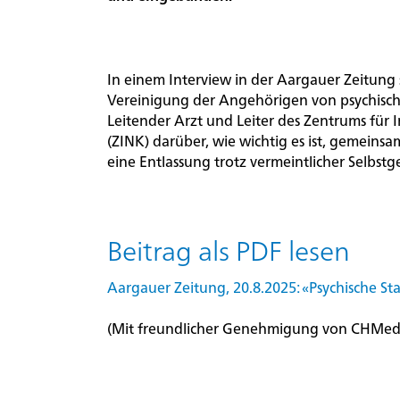
Organisation
In einem Interview in der Aargauer Zeitung 
Vereinigung der Angehörigen von psychisc
Unternehmensportrait
Leitender Arzt und Leiter des Zentrums für I
(ZINK) darüber, wie wichtig es ist, gemeins
eine Entlassung trotz vermeintlicher Selbs
Evaluation,
Lehre
und
Beitrag als PDF lesen
Forschung
Aargauer Zeitung, 20.8.2025: «Psychische Sta
Startseite
Übe
Qualitätsmanagement
Rootline Navigat
(Mit freundlicher Genehmigung von CHMed
Aktuelles