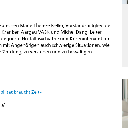
sprechen Marie-Therese Keller, Vorstandsmitglied der
h Kranken Aargau VASK und Michel Dang, Leiter
ntegrierte Notfallpsychiatrie und Krisenintervention
am mit Angehörigen auch schwierige Situationen, wie
tgefährdung, zu verstehen und zu bewältigen.
bilität braucht Zeit»
r die PDAG
Aktuelles
ion
ia)