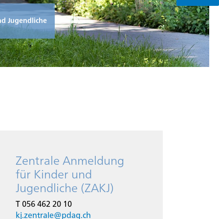
nd Jugendliche
Zentrale Anmeldung
für Kinder und
Jugendliche (ZAKJ)
T 056 462 20 10
kj.zentrale@
pdag.ch