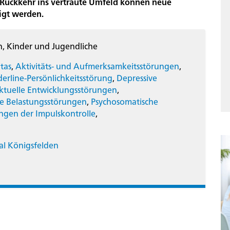
e Rückkehr ins vertraute Umfeld können neue
igt werden.
 Kinder und Jugendliche
tas
,
Aktivitäts- und Aufmerksamkeitsstörungen
,
erline-Persönlichkeitsstörung
,
Depressive
ektuelle Entwicklungsstörungen
,
he Belastungsstörungen
,
Psychosomatische
ngen der Impulskontrolle
,
al Königsfelden