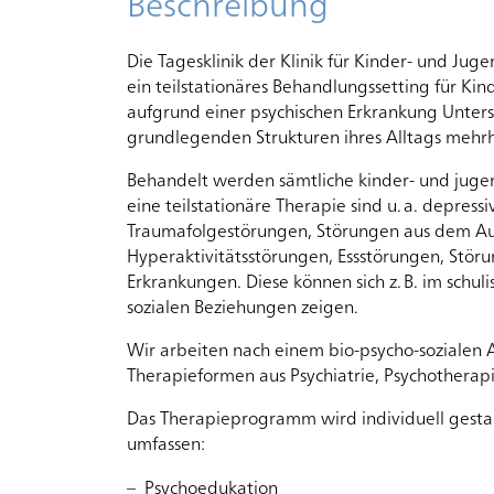
Beschreibung
Die Tagesklinik der Klinik für Kinder- und Ju
Angebote
ein teilstationäres Behandlungssetting für Kin
für
aufgrund einer psychischen Erkrankung Unterst
Erwachsene
grundlegenden Strukturen ihres Alltags mehrh
65+
Behandelt werden sämtliche kinder- und jugen
eine teilstationäre Therapie sind u. a. depre
Traumafolgestörungen, Störungen aus dem Au
Angebote
Hyperaktivitätsstörungen, Essstörungen, Störu
für
Erkrankungen. Diese können sich z. B. im schu
Angehörige
sozialen Beziehungen zeigen.
Wir arbeiten nach einem bio-psycho-sozialen 
Therapieformen aus Psychiatrie, Psychotherap
Krankheitsbilder
Das Therapieprogramm wird individuell gestal
umfassen:
Aufenthalt
Psychoedukation