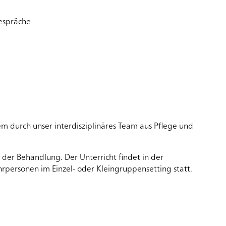
gespräche
Patientinnen, Patienten und Angehörige
Angebote für Kinder
ion
m durch unser interdisziplinäres Team aus Pflege und
il der Behandlung. Der Unterricht findet in der
hrpersonen im Einzel- oder Kleingruppensetting statt.