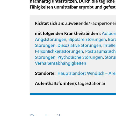
nachhaltig unterstützen. Durch die täglich
Fähigkeiten unmittelbar erprobt und gefest
Alle
Angebote
Richtet sich an:
Zuweisende/Fachpersonen,
mit folgenden Krankheitsbildern:
Adiposi
Angststörungen
,
Bipolare Störungen
,
Bord
Angebote
Störungen
,
Dissoziative Störungen
,
Intell
für
Persönlichkeitsstörungen
,
Posttraumatisc
Kinder
Störungen
,
Psychotische Störungen
,
Störu
und
Verhaltensabhängigkeiten
Jugendliche
Standorte:
Hauptstandort Windisch – Are
Aufenthaltsform(en):
tagesstationär
Angebote
für
Erwachsene
18
–
64