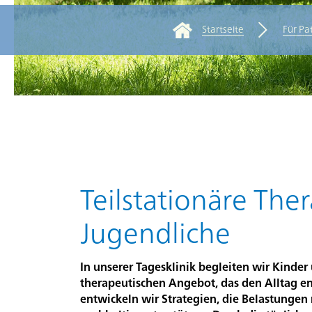
Startseite
Für Pa
Rootline Navigatio
Für
Zuweisende/Fachpersonen
Kliniken
Über
die
Hauptinhalt
Teilstationäre The
PDAG
Jugendliche
Stellen
In unserer Tagesklinik begleiten wir Kind
und
therapeutischen Angebot, das den Alltag e
Karriere
entwickeln wir Strategien, die Belastungen